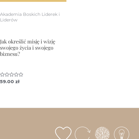
Akademia Boskich Liderek i
Liderów
Jak określić misję i wizję
swojego życia i swojego
biznesu?
O
59.00
zł
c
e
n
i
o
n
o
0
n
a
5