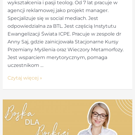
wykształcenia i pasji teolog. Od 7 lat pracuje w
agencji reklamowej jako projekt manager.
Specjalizuje się w social mediach. Jest
odpowiedzialna za BTL. Jest częścią Instytutu
Ewangelizacji Świata ICPE. Pracuje w zespole dr
Anny Saj, gdzie zainicjowała Stacjonarne Kursy
Przemiany Myślenia oraz Wieczory Metamorfozy.
Jest wsparciem merytorycznym, pomaga
uczestnikom …
Spełniam
Czytaj więcej »
Boże
marzenia.
Wywiad
z
Edytą Brzezińską.