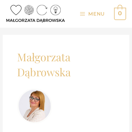
Skip
to
0
MENU
Main
content
Menu
Małgorzata
Dąbrowska