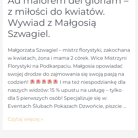
Ad maiorem dei gloriam –
z miłości do kwiatów.
Wywiad z Małgosią
Szwagiel.
Małgorzata Szwagiel – mistrz florystyki, zakochana
w kwiatach, żona i mama 2 córek. Wice Mistrzyni
Florystyki na Podkarpaciu. Małgosia opowiadać
swojej drodze do zajmowania się swoją pasją na
codzień!
I ma też niespodziankę dla
naszych widzów: 15 % upustu na usługę – tylko
dla 5 pierwszych osób! Specjalizuje się w:
Eventach Ślubach Pokazach Dzwońcie, piszcie …
Ad
Czytaj więcej »
maiorem
dei