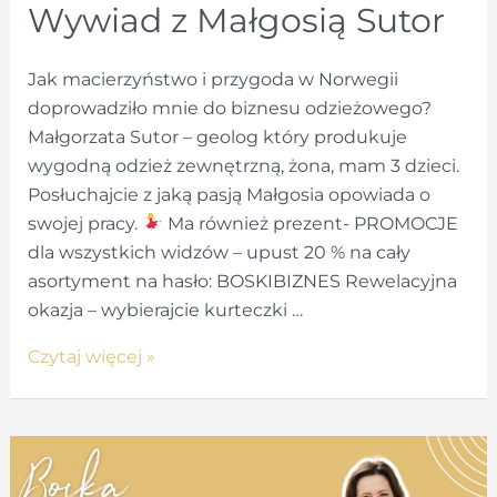
Wywiad z Małgosią Sutor
Jak macierzyństwo i przygoda w Norwegii
doprowadziło mnie do biznesu odzieżowego?
Małgorzata Sutor – geolog który produkuje
wygodną odzież zewnętrzną, żona, mam 3 dzieci.
Posłuchajcie z jaką pasją Małgosia opowiada o
swojej pracy.
Ma również prezent- PROMOCJE
dla wszystkich widzów – upust 20 % na cały
asortyment na hasło: BOSKIBIZNES Rewelacyjna
okazja – wybierajcie kurteczki …
Od
Czytaj więcej »
przygód
w
Norwegii
do