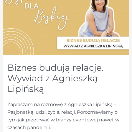
marki
odzieżowej.
Wywiad
z
Małgosią
Sutor
Biznes budują relacje.
Wywiad z Agnieszką
Lipińską
Zapraszam na rozmowę z Agnieszką Lipińską –
Pasjonatką ludzi, życia, relacji. Porozmawiamy o
tym jak przetrwać w branży eventowej nawet w
czasach pandemii.