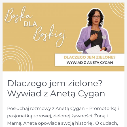
gloriam
–
z
miłości
do
kwiatów.
Wywiad
z
Małgosią
Szwagiel.
Dlaczego jem zielone?
Wywiad z Anetą Cygan
Posłuchaj rozmowy z Anetą Cygan – Promotorką i
pasjonatką zdrowej, zielonej żywności. Żoną i
Mamą. Aneta opowiada swoją historię . O cudach,