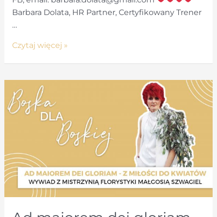
Barbara Dolata, HR Partner, Certyfikowany Trener
…
Co
Czytaj więcej »
nam
daje
siłę?
O
odporności
psychicznej.
Wywiad
z
Barbarą Dolatą.