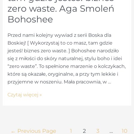
zero waste. Aga Smoleń
Bohoshee
Przed nami kolejny wywiad z serii Boska dla
Boskiej! [ Wykorzystaj to co masz, tam gdzie
jesteś! biznes zero waste. ] Bohoshee narodziło
się z miłości do skóry naturalnej, stylu boho i idei
“zero waste”. To spełnione marzenie o kolczykach,
które są okazałe, oryginalne, a przy tym lekkie i
przyjemne w noszeniu. Mała pracownia, w …
Wykorzystaj
Czytaj więcej »
to
co
masz,
tam
Stronicowanie
←
Previous Page
1
2
3
…
10
gdzie