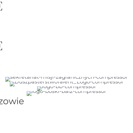
E
E
szowie