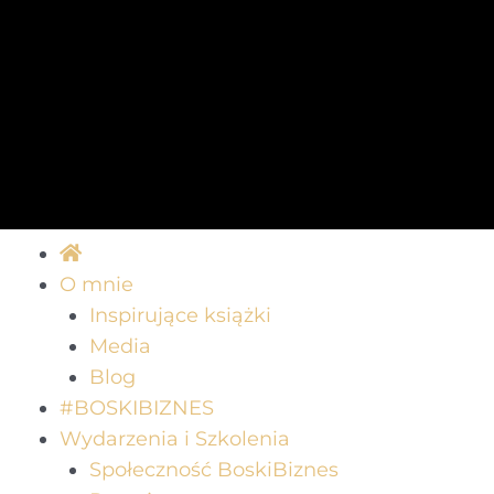
O mnie
Inspirujące książki
Media
Blog
#BOSKIBIZNES
Wydarzenia i Szkolenia
Społeczność BoskiBiznes