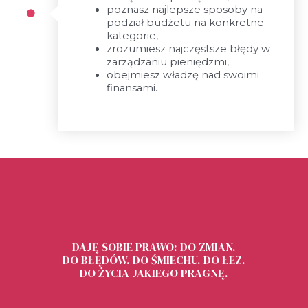
poznasz najlepsze sposoby na
podział budżetu na konkretne
kategorie,
zrozumiesz najczęstsze błędy w
zarządzaniu pieniędzmi,
obejmiesz władzę nad swoimi
finansami.
DAJĘ SOBIE PRAWO: DO ZMIAN.
DO BŁĘDÓW. DO ŚMIECHU. DO ŁEZ.
DO ŻYCIA JAKIEGO PRAGNĘ.