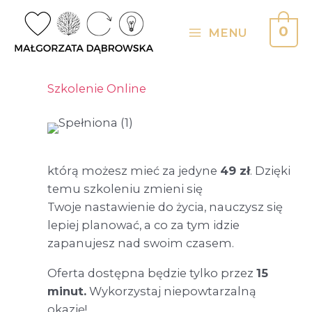
Skip
to
0
MENU
Main
content
Menu
Szkolenie Online
którą możesz mieć za jedyne
49 zł
. Dzięki
temu szkoleniu zmieni się
Twoje nastawienie do życia, nauczysz się
lepiej planować, a co za tym idzie
zapanujesz nad swoim czasem.
Oferta dostępna będzie tylko przez
15
minut.
Wykorzystaj niepowtarzalną
okazję!