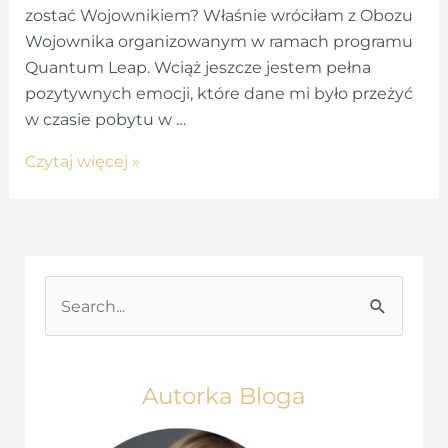
zostać Wojownikiem? Właśnie wróciłam z Obozu
Wojownika organizowanym w ramach programu
Quantum Leap. Wciąż jeszcze jestem pełna
pozytywnych emocji, które dane mi było przeżyć
w czasie pobytu w …
Obóz
Czytaj więcej »
wojownika
–
jak
zostać
wojownikiem?
S
e
a
r
Autorka Bloga
c