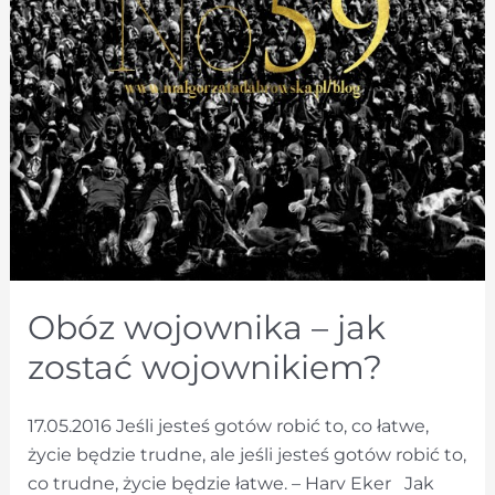
Obóz wojownika – jak
zostać wojownikiem?
17.05.2016 Jeśli jesteś gotów robić to, co łatwe,
życie będzie trudne, ale jeśli jesteś gotów robić to,
co trudne, życie będzie łatwe. – Harv Eker Jak