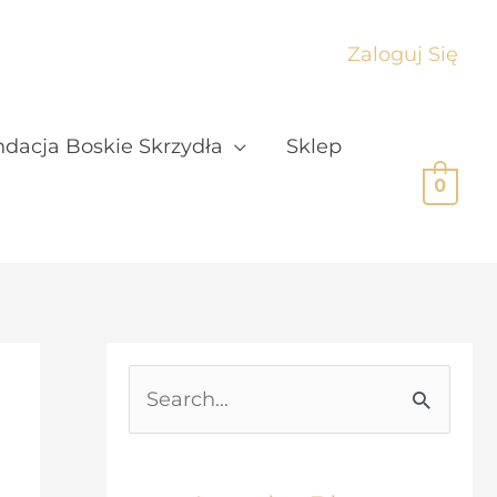
Zaloguj Się
dacja Boskie Skrzydła
Sklep
0
S
e
a