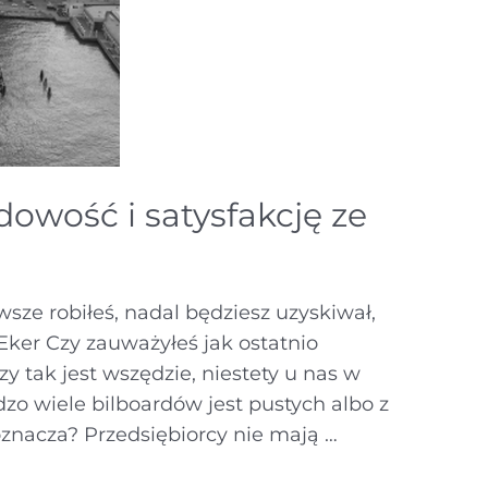
owość i satysfakcję ze
awsze robiłeś, nadal będziesz uzyskiwał,
 Eker Czy zauważyłeś jak ostatnio
y tak jest wszędzie, niestety u nas w
dzo wiele bilboardów jest pustych albo z
znacza? Przedsiębiorcy nie mają …