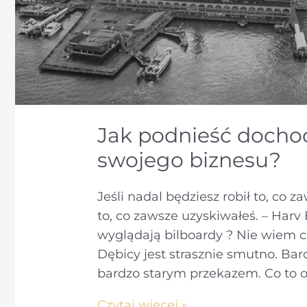
Jak podnieść dochod
swojego biznesu?
Jeśli nadal będziesz robił to, co z
to, co zawsze uzyskiwałeś. – Harv
wyglądają bilboardy ? Nie wiem cz
Dębicy jest strasznie smutno. Bar
bardzo starym przekazem. Co to o
Jak
Czytaj więcej »