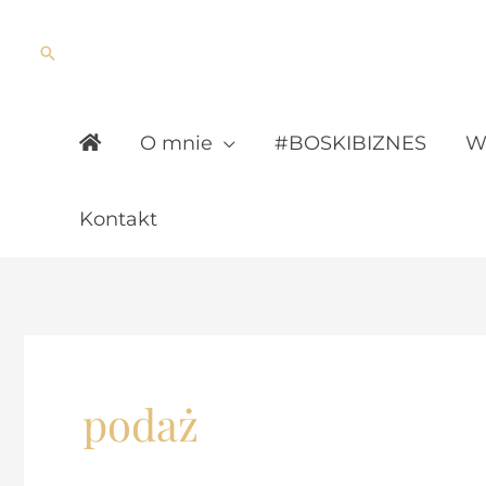
Skip
to
Search
content
O mnie
#BOSKIBIZNES
Wy
Kontakt
podaż