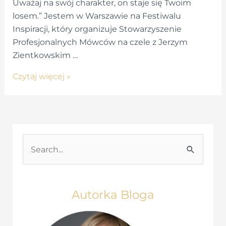
Uważaj na swój charakter, on staje się Twoim
losem.” Jestem w Warszawie na Festiwalu
Inspiracji, który organizuje Stowarzyszenie
Profesjonalnych Mówców na czele z Jerzym
Zientkowskim …
Festiwal
Czytaj więcej »
inspiracji
S
e
a
r
Autorka Bloga
c
h