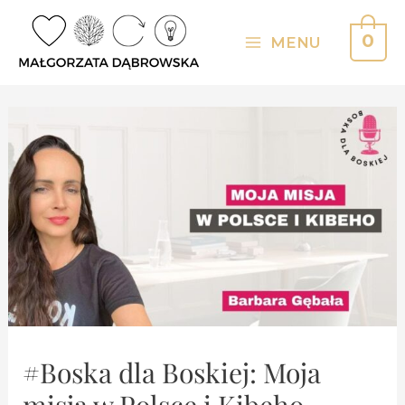
Skip
to
0
MENU
Main
content
Menu
#Boska dla Boskiej: Moja
misja w Polsce i Kibeho –