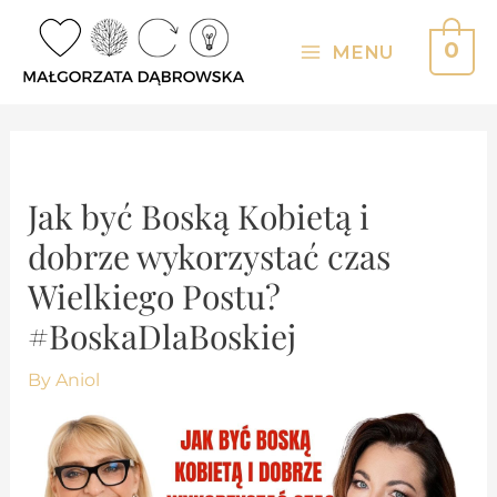
Skip
to
0
MENU
Main
content
Menu
Jak być Boską Kobietą i
dobrze wykorzystać czas
Wielkiego Postu?
#BoskaDlaBoskiej
By
Aniol