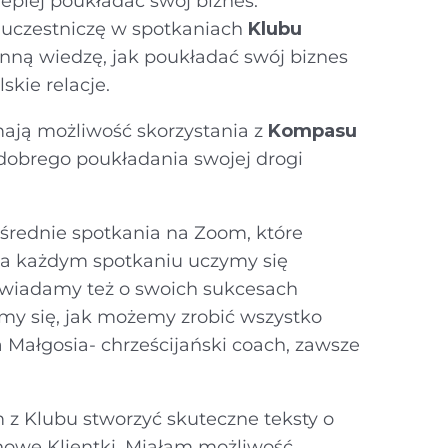
epiej poukładać swój biznes.
 uczestniczę w spotkaniach
Klubu
nną wiedzę, jak poukładać swój biznes
skie relacje.
ają możliwość skorzystania z
Kompasu
dobrego poukładania swojej drogi
rednie spotkania na Zoom, które
 Na każdym spotkaniu uczymy się
owiadamy też o swoich sukcesach
my się, jak możemy zrobić wszystko
 Małgosia- chrześcijański coach, zawsze
z Klubu stworzyć skuteczne teksty o
 nowe Klientki. Miałam możliwość