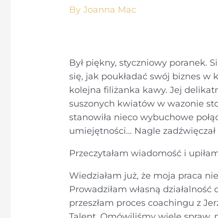
By
Joanna Mac
Był piękny, styczniowy poranek. S
się, jak poukładać swój biznes w
kolejna filiżanka kawy. Jej delik
suszonych kwiatów w wazonie st
stanowiła nieco wybuchowe połącz
umiejętności… Nagle zadźwięczał
Przeczytałam wiadomość i upiła
Wiedziałam już, że moja praca ni
Prowadziłam własną działalność 
przeszłam proces coachingu z Je
Talent. Omówiliśmy wiele spraw,