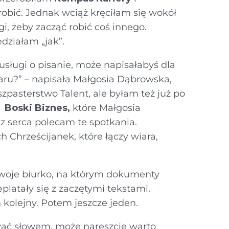
robić. Jednak wciąż kręciłam się wokół
, żeby zacząć robić coś innego.
edziałam „jak”.
usługi o pisanie, może napisałabyś dla
aru?” – napisała Małgosia Dąbrowska,
zpasterstwo Talent, ale byłam też już po
h
Boski Biznes,
które Małgosia
 z serca polecam te spotkania.
h Chrześcijanek, które łączy wiara,
swoje biurko, na którym dokumenty
platały się z zaczętymi tekstami.
kolejny. Potem jeszcze jeden.
ać słowem, może nareszcie warto