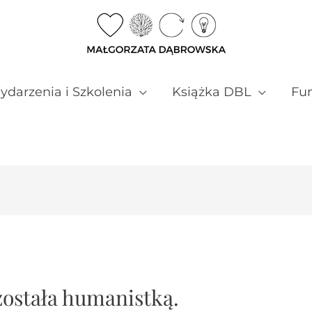
darzenia i Szkolenia
Książka DBL
Fun
została humanistką.