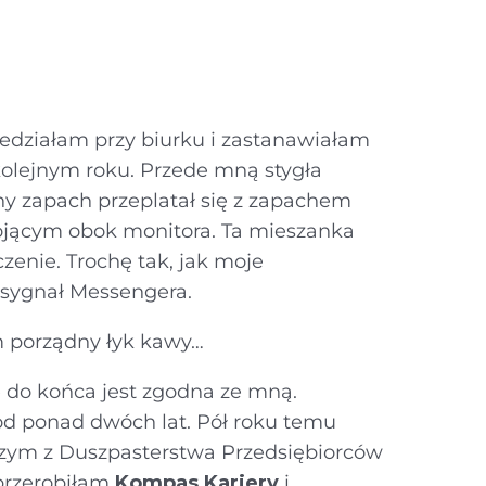
iedziałam przy biurku i zastanawiałam
 kolejnym roku. Przede mną stygła
atny zapach przeplatał się z zapachem
ojącym obok monitora. Ta mieszanka
enie. Trochę tak, jak moje
 sygnał Messengera.
m porządny łyk kawy…
e do końca jest zgodna ze mną.
od ponad dwóch lat. Pół roku temu
rzym z Duszpasterstwa Przedsiębiorców
 przerobiłam
Kompas Kariery
i