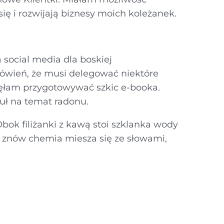
się i rozwijają biznesy moich koleżanek.
social media dla boskiej
amówień, że musi delegować niektóre
zęłam przygotowywać szkic e-booka.
kuł na temat radonu.
ok filiżanki z kawą stoi szklanka wody
u znów chemia miesza się ze słowami,