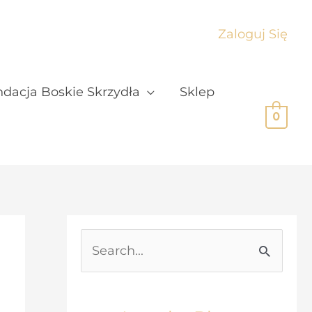
Zaloguj Się
dacja Boskie Skrzydła
Sklep
0
S
e
a