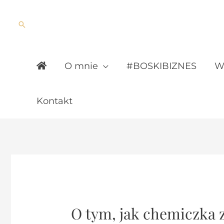
Skip
to
Search
content
O mnie
#BOSKIBIZNES
Wy
Kontakt
O tym, jak chemiczka 