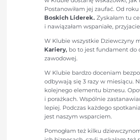
w Klubie dostanę wskazówki, jak l
Postanowiłam jej zaufać. Od roku
Boskich Liderek.
Zyskałam tu ce
i nawiązałam wspaniałe, przyjaciel
W Klubie wszystkie Dziewczyny m
Kariery,
bo to jest fundament do 
zawodowej.
W Klubie bardzo doceniam bezpoś
odbywają się 3 razy w miesiącu.
kolejnego elementu biznesu. Op
i porażkach. Wspólnie zastanawia
lepiej. Podczas każdego spotkania
jest naszym wsparciem.
Pomogłam też kilku dziewczynom 
ich biznesach, czyli zyskałam też