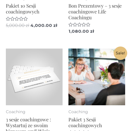
Pakiet 10 Sesji
Bon Prezentowy – 3 sesje
coachingowych
coachingowe Life
Coachingu
Pierwotna
Aktualna
Oceniono
5,000.00
zł
4,000.00
zł
0
cena
cena
Oceniono
1,080.00
zł
na
0
wynosiła:
wynosi:
5
na
5,000.00 zł.
4,000.00 zł.
5
Sale!
Coaching
Coaching
3 sesje coachingowe :
Pakiet 3 Sesji
Wystartuj ze swoim
coachingowych
biznesem czyli Wizja,