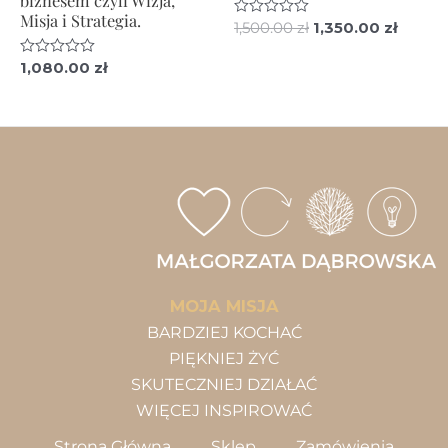
Misja i Strategia.
Pierwotna
Aktua
Oceniono
1,500.00
zł
1,350.00
zł
0
cena
cena
na
wynosiła:
wynos
Oceniono
1,080.00
zł
5
0
1,500.00 zł.
1,350.0
na
5
MOJA MISJA
BARDZIEJ KOCHAĆ
PIĘKNIEJ ŻYĆ
SKUTECZNIEJ DZIAŁAĆ
WIĘCEJ INSPIROWAĆ
Strona Główna
Sklep
Zamówienia