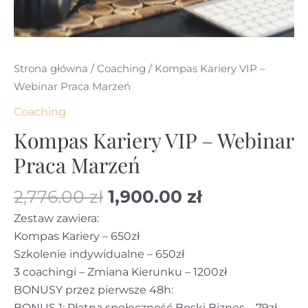
Strona główna
/
Coaching
/ Kompas Kariery VIP –
Webinar Praca Marzeń
Coaching
Kompas Kariery VIP – Webinar
Praca Marzeń
Pierwotna
Aktualna
2,776.00
zł
1,900.00
zł
cena
cena
Zestaw zawiera:
wynosiła:
wynosi:
Kompas Kariery – 650zł
2,776.00 zł.
1,900.00 zł.
Szkolenie indywidualne – 650zł
3 coachingi – Zmiana Kierunku – 1200zł
BONUSY przez pierwsze 48h:
BONUS 1: Płatna społeczność Boski Biznes – 79zł