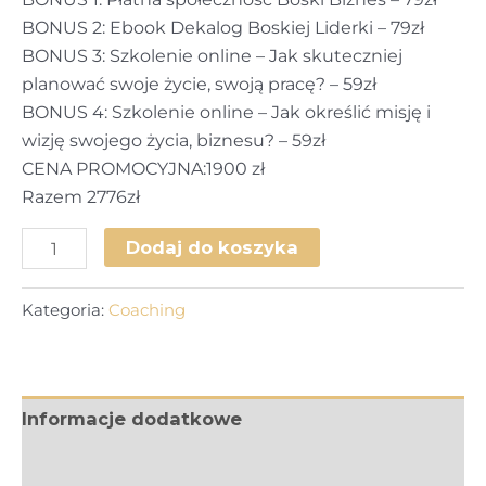
BONUS 2: Ebook Dekalog Boskiej Liderki – 79zł
BONUS 3: Szkolenie online – Jak skuteczniej
planować swoje życie, swoją pracę? – 59zł
BONUS 4: Szkolenie online – Jak określić misję i
wizję swojego życia, biznesu? – 59zł
CENA PROMOCYJNA:1900 zł
Razem 2776zł
ilość
Dodaj do koszyka
Kompas
Kariery
Kategoria:
Coaching
VIP
-
Webinar
Praca
Informacje dodatkowe
Marzeń
Opinie (0)