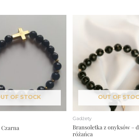
UT OF STOCK
OUT OF STO
Gadżety
Bransoletka z onyksów – d
a Czarna
różańca