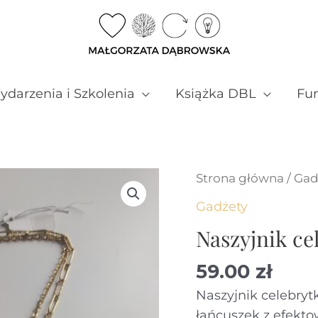
darzenia i Szkolenia
Książka DBL
Fun
Strona główna
/
Gad
Gadżety
Naszyjnik ce
59.00
zł
Naszyjnik celebryt
łańcuszek z efekt