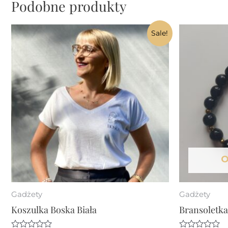
Podobne produkty
Sale!
O
Gadżety
Gadżety
Koszulka Boska Biała
Bransoletk