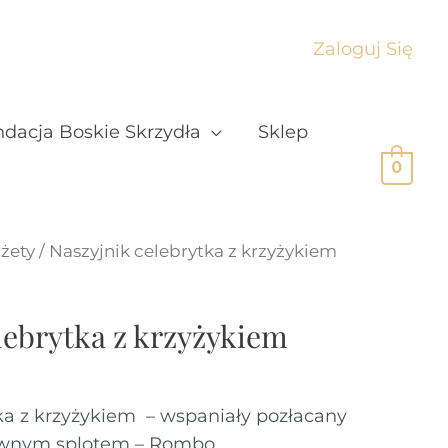
Zaloguj Się
dacja Boskie Skrzydła
Sklep
0
żety
/ Naszyjnik celebrytka z krzyżykiem
lebrytka z krzyżykiem
ka z krzyżykiem – wspaniały pozłacany
ownym splotem – Rombo.