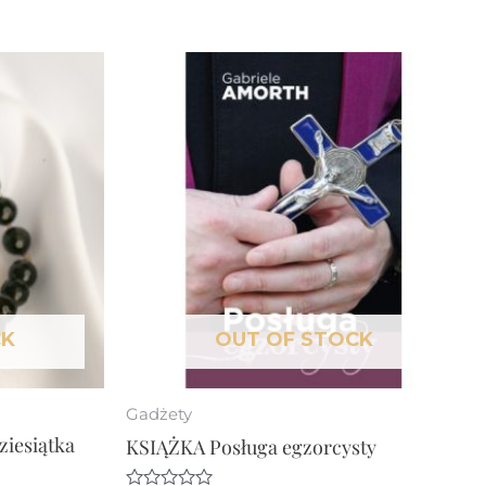
CK
OUT OF STOCK
Gadżety
ziesiątka
KSIĄŻKA Posługa egzorcysty