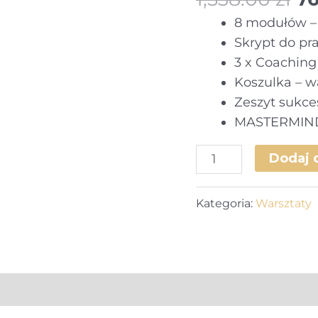
c
8 modułów – 
wy
Skrypt do pra
1,
3 x Coaching
Koszulka – wa
Zeszyt sukces
MASTERMIND 
ilość
Dodaj 
Pakiet
Webinar
Kategoria:
Warsztaty
MAX
Online
–
Jak
przetrwać,
kiedy