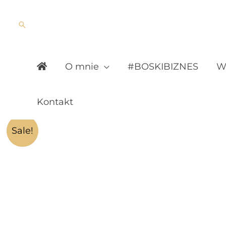
Skip
to
Search
content
O mnie
#BOSKIBIZNES
Wy
Kontakt
Sale!