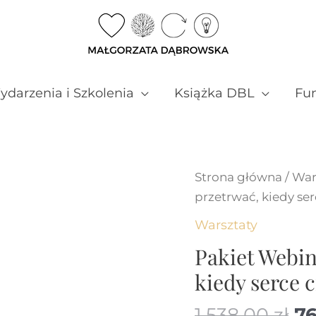
darzenia i Szkolenia
Książka DBL
Fun
Strona główna
/
War
przetrwać, kiedy ser
Warsztaty
Pakiet Webin
kiedy serce c
P
1,538.00
zł
7