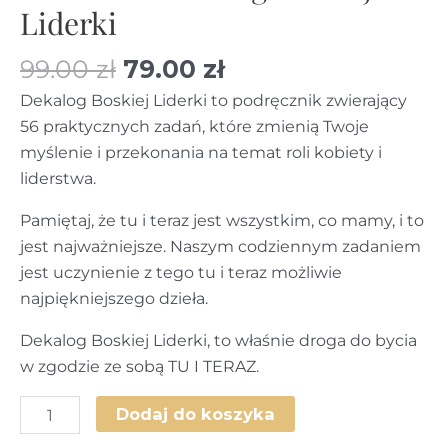
Liderki
Pierwotna
Aktualna
99.00
zł
79.00
zł
cena
cena
Dekalog Boskiej Liderki to podręcznik zwierający
wynosiła:
wynosi:
56 praktycznych zadań, które zmienią Twoje
99.00 zł.
79.00 zł.
myślenie i przekonania na temat roli kobiety i
liderstwa.
Pamiętaj, że tu i teraz jest wszystkim, co mamy, i to
jest najważniejsze. Naszym codziennym zadaniem
jest uczynienie z tego tu i teraz możliwie
najpiękniejszego dzieła.
Dekalog Boskiej Liderki, to właśnie droga do bycia
w zgodzie ze sobą TU I TERAZ.
ilość
Dodaj do koszyka
PROMO