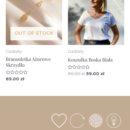
OUT OF STOCK
Gadżety
Gadżety
Bransoletka Ażurowe
Koszulka Boska Biała
Skrzydło
Pierwotna
Aktualna
Oceniono
80.00
zł
59.00
zł
0
Oceniono
69.00
zł
cena
cena
na
0
wynosiła:
wynosi:
5
na
80.00 zł.
59.00 zł.
5