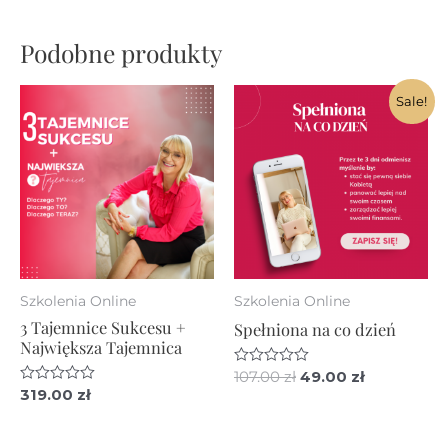
Podobne produkty
Sale!
Szkolenia Online
Szkolenia Online
3 Tajemnice Sukcesu +
Spełniona na co dzień
Największa Tajemnica
Pierwotna
Aktualna
Oceniono
107.00
zł
49.00
zł
0
Oceniono
319.00
zł
cena
cena
na
0
wynosiła:
wynosi:
5
na
107.00 zł.
49.00 zł.
5