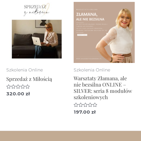
Szkolenia Online
Szkolenia Online
Warsztaty Złamana, ale
Sprzedaż z Miłością
nie bezsilna ONLINE –
SILVER: seria 8 modułów
Oceniono
320.00
zł
szkoleniowych
0
na
5
Oceniono
197.00
zł
0
na
5