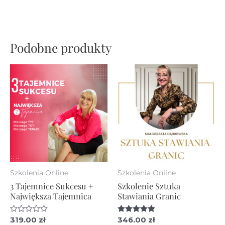
Podobne produkty
Szkolenia Online
Szkolenia Online
3 Tajemnice Sukcesu +
Szkolenie Sztuka
Największa Tajemnica
Stawiania Granic
Oceniono
319.00
zł
Oceniono
346.00
zł