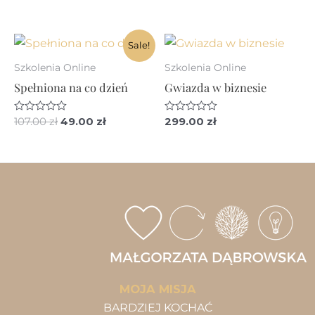
0
5.00
na
na 5
5
Sale!
Szkolenia Online
Szkolenia Online
Spełniona na co dzień
Gwiazda w biznesie
Pierwotna
Aktualna
Oceniono
107.00
zł
49.00
zł
Oceniono
299.00
zł
0
0
cena
cena
na
na
wynosiła:
wynosi:
5
5
107.00 zł.
49.00 zł.
MOJA MISJA
BARDZIEJ KOCHAĆ