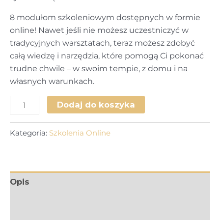
8 modułom szkoleniowym dostępnych w formie
online! Nawet jeśli nie możesz uczestniczyć w
tradycyjnych warsztatach, teraz możesz zdobyć
całą wiedzę i narzędzia, które pomogą Ci pokonać
trudne chwile – w swoim tempie, z domu i na
własnych warunkach.
ilość
Dodaj do koszyka
Warsztaty
Złamana,
Kategoria:
Szkolenia Online
ale
nie
bezsilna
ONLINE
Opis
-
Informacje dodatkowe
SILVER:
seria