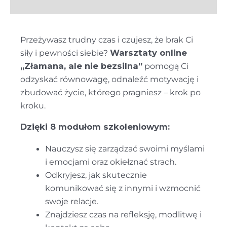
Opinie (0)
8
modułów
szkoleniowych
Przeżywasz trudny czas i czujesz, że brak Ci
siły i pewności siebie?
Warsztaty online
„Złamana, ale nie bezsilna”
pomogą Ci
odzyskać równowagę, odnaleźć motywację i
zbudować życie, którego pragniesz – krok po
kroku.
Dzięki 8 modułom szkoleniowym:
Nauczysz się zarządzać swoimi myślami
i emocjami oraz okiełznać strach.
Odkryjesz, jak skutecznie
komunikować się z innymi i wzmocnić
swoje relacje.
Znajdziesz czas na refleksję, modlitwę i