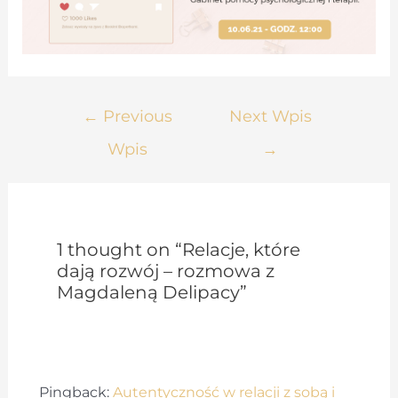
Nawigacja
←
Previous
Next Wpis
wpisu
Wpis
→
1 thought on “Relacje, które
dają rozwój – rozmowa z
Magdaleną Delipacy”
Pingback:
Autentyczność w relacji z sobą i