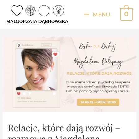
Skip
to
0
MENU
Main
content
Menu
Relacje, które dają rozwój –
rozmowa z Magdaleną