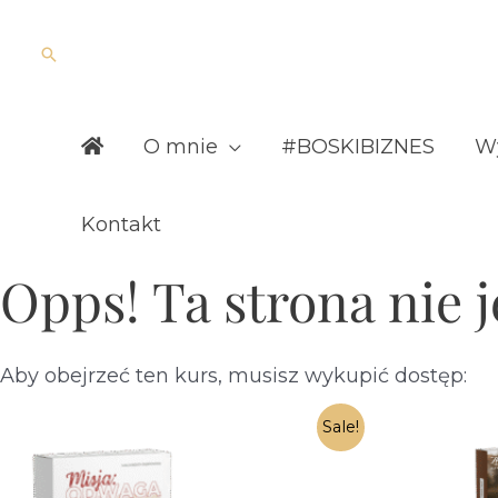
Skip
to
Search
content
O mnie
#BOSKIBIZNES
Wy
Kontakt
Opps! Ta strona nie j
Aby obejrzeć ten kurs, musisz wykupić dostęp:
Sale!