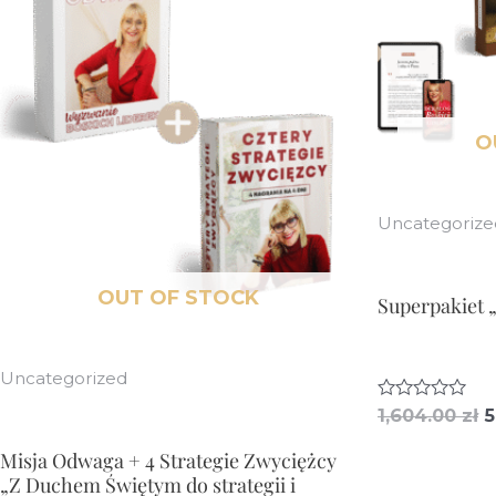
O
Uncategorize
OUT OF STOCK
Superpakiet 
Uncategorized
P
O
1,604.00
zł
5
c
c
e
Misja Odwaga + 4 Strategie Zwyciężcy
w
n
i
„Z Duchem Świętym do strategii i
1
o