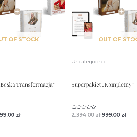
UT OF STOCK
OUT OF STO
d
Uncategorized
„Boska Transformacja”
Superpakiet „Kompletny”
ierwotna
Aktualna
Pierwotna
Akt
99.00
zł
O
2,394.00
zł
999.00
zł
c
ena
cena
cena
cen
e
ynosiła:
wynosi:
wynosiła:
wyn
n
i
,604.00 zł.
599.00 zł.
2,394.00 zł.
999.
o