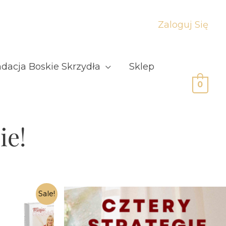
Zaloguj Się
dacja Boskie Skrzydła
Sklep
0
ie!
Sale!