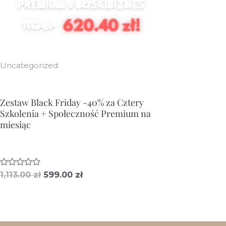
Uncategorized
Zestaw Black Friday -40% za Cztery
Szkolenia + Społeczność Premium na
miesiąc
Pierwotna
Aktualna
O
1,113.00
zł
599.00
zł
c
cena
cena
e
wynosiła:
wynosi:
n
i
1,113.00 zł.
599.00 zł.
o
n