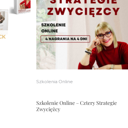
CK
Szkolenia Online
Szkolenie Online – Cztery Strategie
ualna
Zwyciężcy
a
osi:
00 zł.