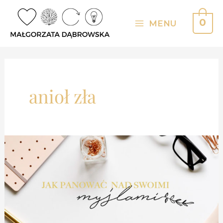
Skip
to
0
MENU
Main
content
Menu
anioł zła