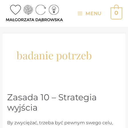
Skip
to
0
MENU
Main
content
Menu
badanie potrzeb
Zasada 10 – Strategia
wyjścia
By zwyciężać, trzeba być pewnym swego celu,