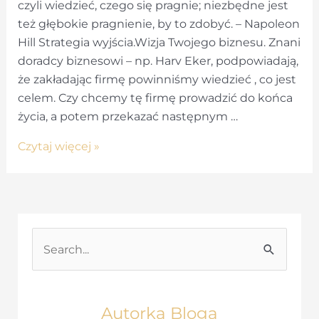
czyli wiedzieć, czego się pragnie; niezbędne jest
też głębokie pragnienie, by to zdobyć. – Napoleon
Hill Strategia wyjścia.Wizja Twojego biznesu. Znani
doradcy biznesowi – np. Harv Eker, podpowiadają,
że zakładając firmę powinniśmy wiedzieć , co jest
celem. Czy chcemy tę firmę prowadzić do końca
życia, a potem przekazać następnym …
Zasada
Czytaj więcej »
10
–
Strategia
wyjścia
S
e
a
r
Autorka Bloga