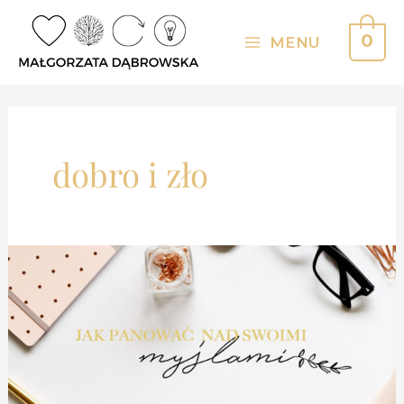
Skip
to
0
MENU
Main
content
Menu
dobro i zło