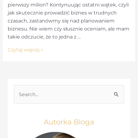
pierwszy milion? Kontynuując ostatni wątek, czyli
jak skutecznie prowadzić biznes w trudnych
czasach, zastanówmy się nad planowaniem
biznesu. Nie wiem czy słusznie oceniam, ale mam
takie odczucie, że to jedna z …
Jak
Czytaj więcej »
zarobić
pierwszy
milion?
S
e
a
r
Autorka Bloga
c