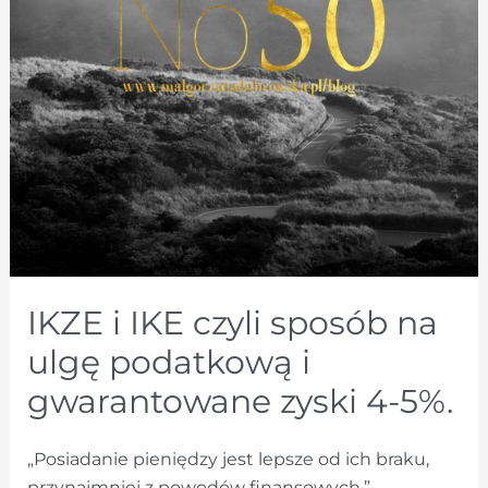
IKZE i IKE czyli sposób na
ulgę podatkową i
gwarantowane zyski 4-5%.
„Posiadanie pieniędzy jest lepsze od ich braku,
przynajmniej z powodów finansowych.”