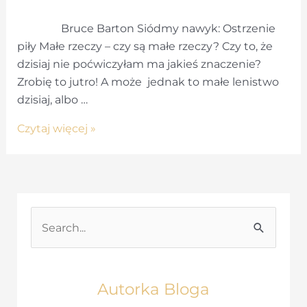
Bruce Barton Siódmy nawyk: Ostrzenie
piły Małe rzeczy – czy są małe rzeczy? Czy to, że
dzisiaj nie poćwiczyłam ma jakieś znaczenie?
Zrobię to jutro! A może jednak to małe lenistwo
dzisiaj, albo …
Siódmy
Czytaj więcej »
nawyk:
Ostrzenie
piły
S
e
a
r
Autorka Bloga
c