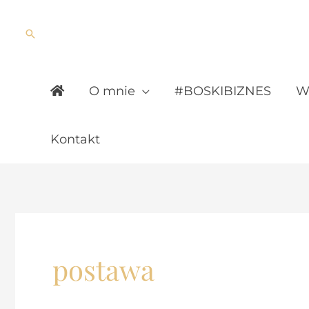
Skip
to
Search
content
O mnie
#BOSKIBIZNES
Wy
Kontakt
postawa