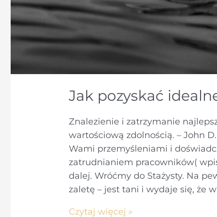
Jak pozyskać ideal
Znalezienie i zatrzymanie najleps
wartościową zdolnością. – John D. 
Wami przemyśleniami i doświadc
zatrudnianiem pracowników( wpis 
dalej. Wróćmy do Stażysty. Na pe
zaletę – jest tani i wydaje się, że 
Jak
Czytaj więcej »