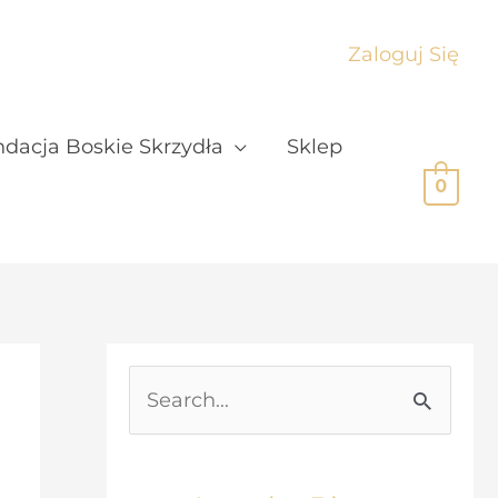
Zaloguj Się
dacja Boskie Skrzydła
Sklep
0
S
e
a