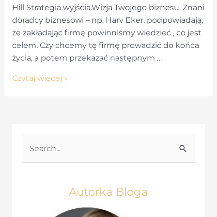
Hill Strategia wyjścia.Wizja Twojego biznesu. Znani
doradcy biznesowi – np. Harv Eker, podpowiadają,
że zakładając firmę powinniśmy wiedzieć , co jest
celem. Czy chcemy tę firmę prowadzić do końca
życia, a potem przekazać następnym …
Zasada
Czytaj więcej »
10
–
Strategia
wyjścia
S
e
a
r
Autorka Bloga
c