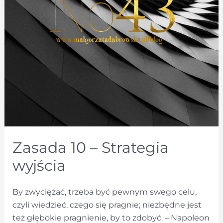
Zasada 10 – Strategia
wyjścia
By zwyciężać, trzeba być pewnym swego celu,
czyli wiedzieć, czego się pragnie; niezbędne jest
też głębokie pragnienie, by to zdobyć. – Napoleon