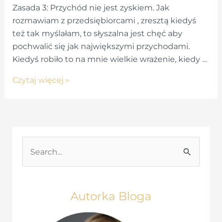
Zasada 3: Przychód nie jest zyskiem. Jak
rozmawiam z przedsiębiorcami , zresztą kiedyś
też tak myślałam, to słyszalna jest chęć aby
pochwalić się jak największymi przychodami.
Kiedyś robiło to na mnie wielkie wrażenie, kiedy …
Przychód
Czytaj więcej »
nie
jest
zyskiem
–
10
S
Strategii
e
biznesowych
a
r
Autorka Bloga
c