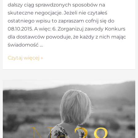
dalszy ciąg sprawdzonych sposobów na
skuteczne negocjacje. Jeżeli nie czytałeś
ostatniego wpisu to zapraszam cofnij się do
08.10.2015. A więc: 6. Zorganizuj zawody Konkurs
dla dostawców powoduje, że każdy z nich mając
świadomość …
Inne
Czytaj więcej »
spojrzenie
na
negocjacje
cz.2