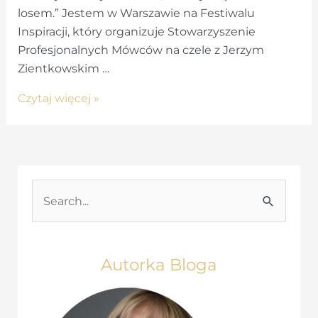
losem.” Jestem w Warszawie na Festiwalu
Inspiracji, który organizuje Stowarzyszenie
Profesjonalnych Mówców na czele z Jerzym
Zientkowskim …
Festiwal
Czytaj więcej »
inspiracji
S
e
a
r
Autorka Bloga
c
h