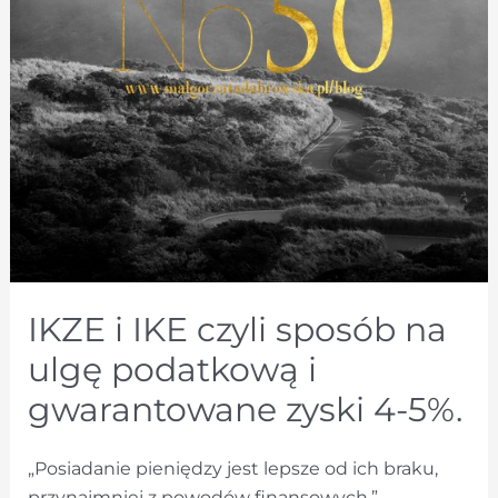
IKZE i IKE czyli sposób na
ulgę podatkową i
gwarantowane zyski 4-5%.
„Posiadanie pieniędzy jest lepsze od ich braku,
przynajmniej z powodów finansowych.”