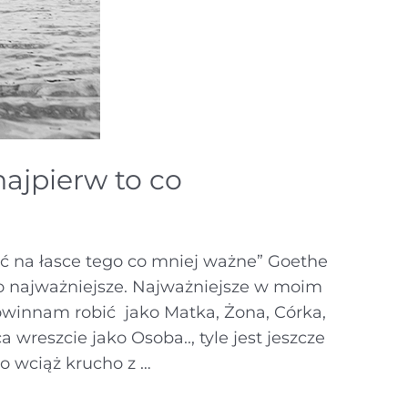
najpierw to co
yć na łasce tego co mniej ważne” Goethe
co najważniejsze. Najważniejsze w moim
powinnam robić jako Matka, Żona, Córka,
ca wreszcie jako Osoba.., tyle jest jeszcze
ko wciąż krucho z …