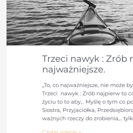
Trzeci nawyk : Zrób 
najważniejsze.
„To, co najważniejsze, nie może b
Trzeci nawyk : Zrób najpierw to 
życiu to to aby… Myślę o tym co 
Siostra, Przyjaciółka, Przedsiębior
ważnych rzeczy do zrobienia,.. tyl
Trzeci
Czytaj więcej »