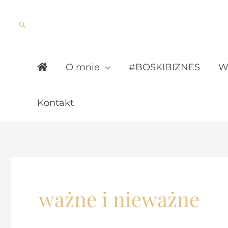
Skip
to
Search
content
O mnie
#BOSKIBIZNES
Wy
Kontakt
ważne i nieważne