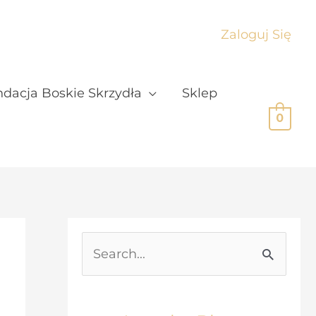
Zaloguj Się
dacja Boskie Skrzydła
Sklep
0
S
e
a