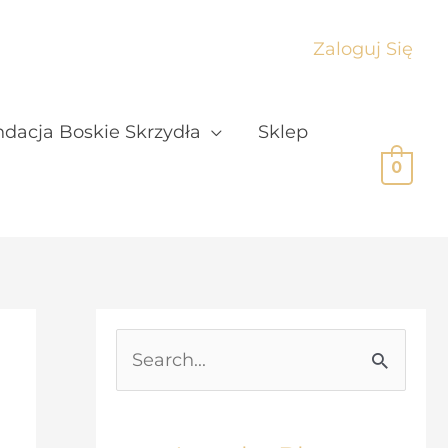
Zaloguj Się
dacja Boskie Skrzydła
Sklep
0
S
e
a