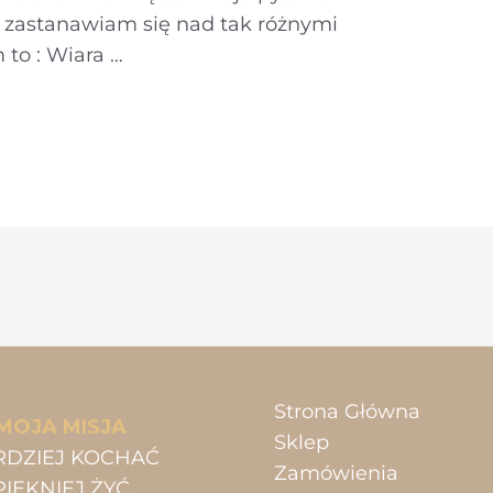
dy zastanawiam się nad tak różnymi
to : Wiara …
Strona Główna
MOJA MISJA
Sklep
RDZIEJ KOCHAĆ
Zamówienia
PIĘKNIEJ ŻYĆ