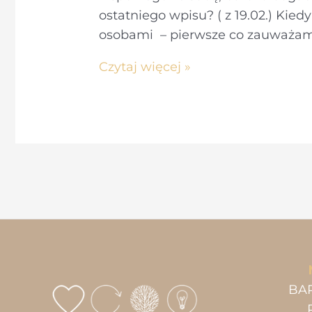
ostatniego wpisu? ( z 19.02.) Kie
osobami – pierwsze co zauważam 
3W
Czytaj więcej »
–
Wiara,
Wytrwałość,
Wiedza
BA