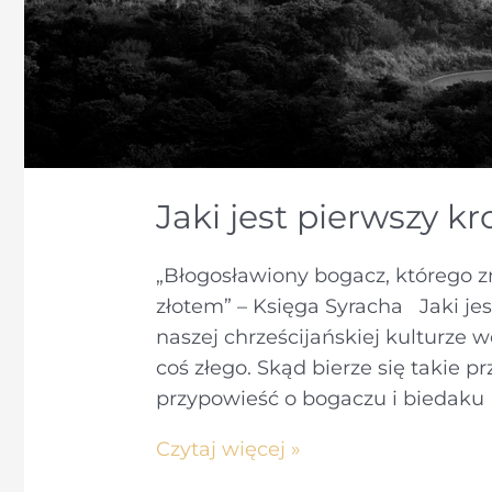
Jaki jest pierwszy 
„Błogosławiony bogacz, którego zn
złotem” – Księga Syracha Jaki j
naszej chrześcijańskiej kulturze 
coś złego. Skąd bierze się takie 
przypowieść o bogaczu i biedaku z
Jaki
Czytaj więcej »
jest