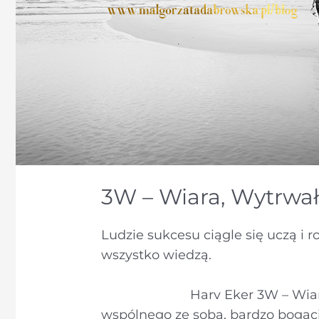
3W – Wiara, Wytrwał
Ludzie sukcesu ciągle się uczą i ro
wszystko wiedzą.
Harv Eker 3W – Wiara, Wyt
wspólnego ze sobą, bardzo bogaci