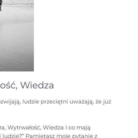
ość, Wiedza
zwijają, ludzie przeciętni uważają, że już
rwałość, Wiedza I co mają
 ludzie?” Pamiętasz moje pytanie z