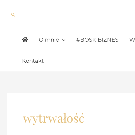
Skip
to
Search
content
O mnie
#BOSKIBIZNES
Wy
Kontakt
wytrwałość