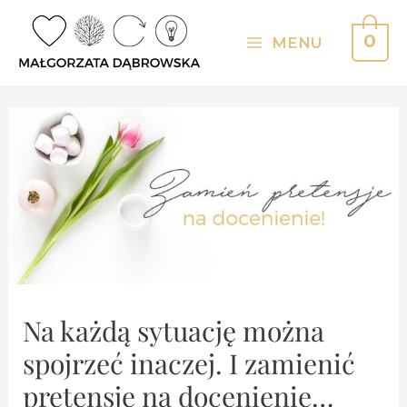
Skip
to
0
MENU
Main
content
Menu
Na każdą sytuację można
spojrzeć inaczej. I zamienić
pretensje na docenienie…