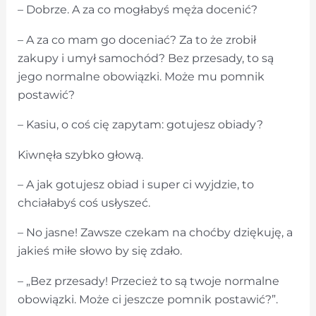
– Dobrze. A za co mogłabyś męża docenić?
– A za co mam go doceniać? Za to że zrobił
zakupy i umył samochód? Bez przesady, to są
jego normalne obowiązki. Może mu pomnik
postawić?
– Kasiu, o coś cię zapytam: gotujesz obiady?
Kiwnęła szybko głową.
– A jak gotujesz obiad i super ci wyjdzie, to
chciałabyś coś usłyszeć.
– No jasne! Zawsze czekam na choćby dziękuję, a
jakieś miłe słowo by się zdało.
– „Bez przesady! Przecież to są twoje normalne
obowiązki. Może ci jeszcze pomnik postawić?”.