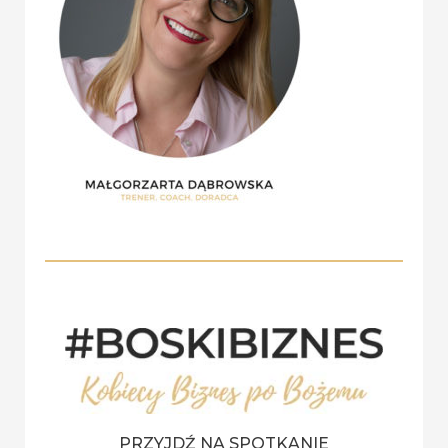
o
r
:
PRZYJDŹ NA SPOTKANIE