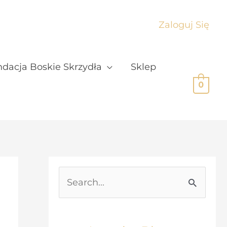
Zaloguj Się
dacja Boskie Skrzydła
Sklep
0
S
e
a