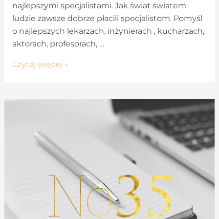
najlepszymi specjalistami. Jak świat światem
ludzie zawsze dobrze płacili specjalistom. Pomyśl
o najlepszych lekarzach, inżynierach , kucharzach,
aktorach, profesorach, …
Bądź
Czytaj więcej »
Expertem!
–
10
Strategii
biznesowych