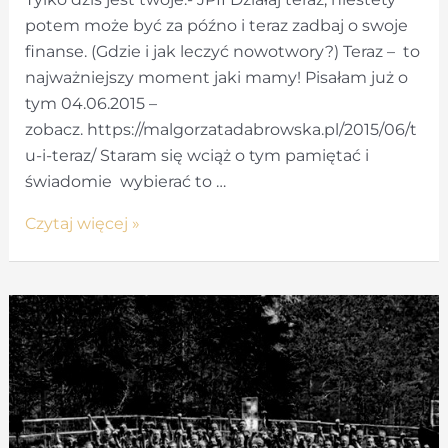
potem może być za późno i teraz zadbaj o swoje
finanse. (Gdzie i jak leczyć nowotwory?) Teraz – to
najważniejszy moment jaki mamy! Pisałam już o
tym 04.06.2015 –
zobacz. https://malgorzatadabrowska.pl/2015/06/t
u-i-teraz/ Staram się wciąż o tym pamiętać i
świadomie wybierać to …
Czy
Czytaj więcej »
zadbałaś
o
pieniądze
na
zdrowie?
Gdzie
i
jak