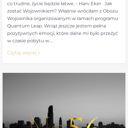
co trudne, życie będzie łatwe. – Harv Eker Jak
zostać Wojownikiem? Właśnie wróciłam z Obozu
Wojownika organizowanym w ramach programu
Quantum Leap. Wciąż jeszcze jestem pełna
pozytywnych emocji, które dane mi było przeżyć
w czasie pobytu w …
Obóz
Czytaj więcej »
wojownika
–
jak
zostać
wojownikiem?