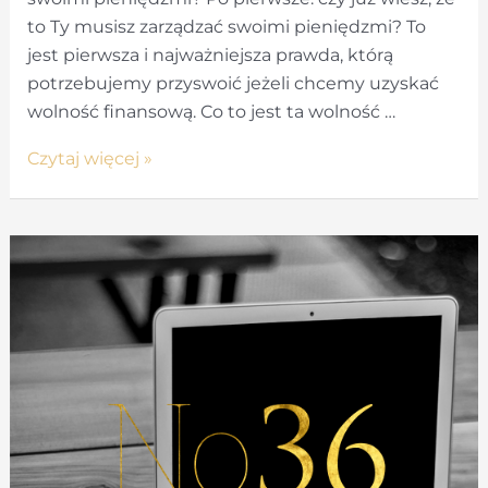
to Ty musisz zarządzać swoimi pieniędzmi? To
jest pierwsza i najważniejsza prawda, którą
potrzebujemy przyswoić jeżeli chcemy uzyskać
wolność finansową. Co to jest ta wolność …
Marketing
Czytaj więcej »
–
zarządzanie
pieniędzmi