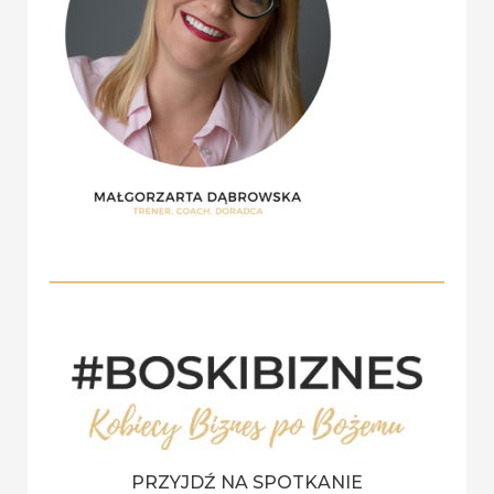
r
:
PRZYJDŹ NA SPOTKANIE