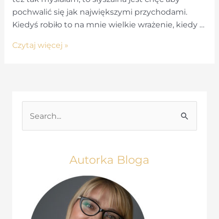
pochwalić się jak największymi przychodami.
Kiedyś robiło to na mnie wielkie wrażenie, kiedy …
Przychód
Czytaj więcej »
nie
jest
zyskiem
–
10
S
Strategii
e
biznesowych
a
r
Autorka Bloga
c
h
f
o